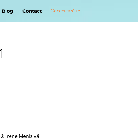
Conectează-te
Blog
Contact
1
-K® Irene Menis vă