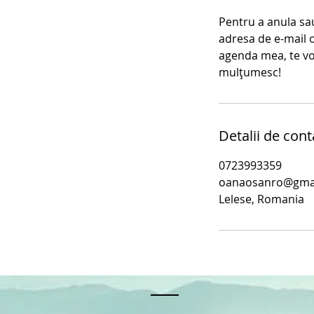
Pentru a anula sau
adresa de e-mail 
agenda mea, te voi
mulțumesc!
Detalii de cont
0723993359
oanaosanro@gma
Lelese, Romania