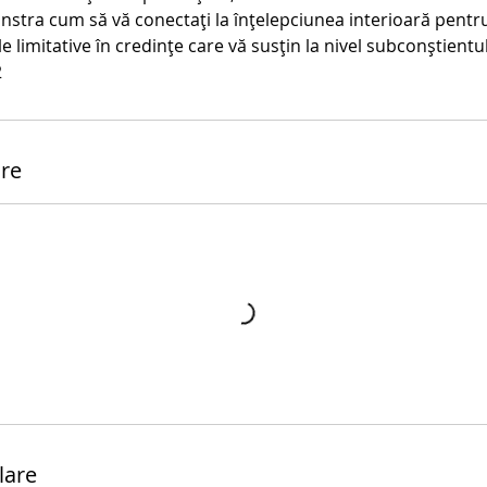
onstra cum să vă conectați la înțelepciunea interioară pent
e limitative în credințe care vă susțin la nivel subconștientulu
2
are
lare