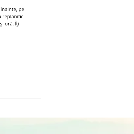
 înainte, pe
 replanific
 oră. Îți