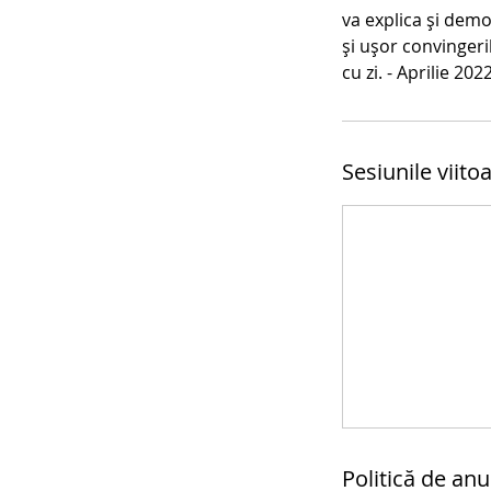
va explica și dem
și ușor convingeril
cu zi. - Aprilie 202
Sesiunile viito
Politică de anu