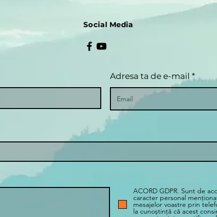
Social Media
Adresa ta de e-mail
ACORD GDPR. Sunt de acord
caracter personal menționat
mesajelor voastre prin tele
la cunoștință că acest cons