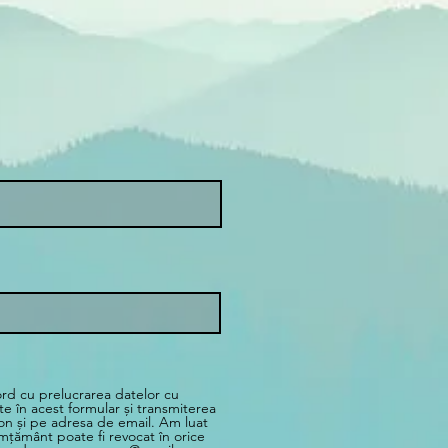
 cu prelucrarea datelor cu
e în acest formular și transmiterea
fon și pe adresa de email. Am luat
imțământ poate fi revocat în orice