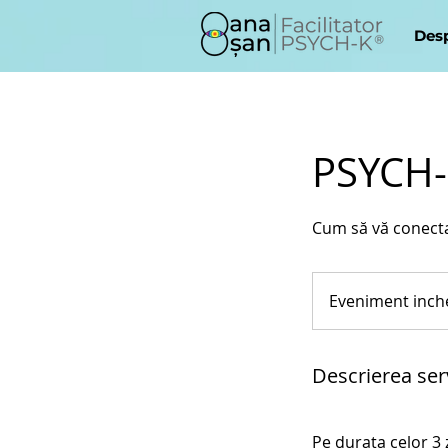
Des
PSYCH-
Cum să vă conectaț
Eveniment
incheiat
Eveniment inch
Descrierea serv
Pe durata celor 3 