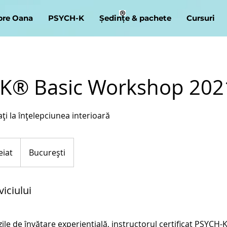
pre Oana
PSYCH-K
Ședințe & pachete
Cursuri
K® Basic Workshop 202
i la înțelepciunea interioară
eiat
București
iciului
zile de învățare experiențială, instructorul certificat PSYCH