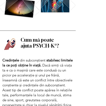
Cum mă poate
ajuta
PSYCH-K®?
Credințele
din subconștient
stabilesc limitele
la ce poți obține în viață.
Dacă simți că viața
ta e ca o mașină care este condusă cu un
picior pe accelerație și unul pe frână,
înseamnă că este un conflict între obiectivele
conștiente și credințele din subconștient.
Acest tip de conflict poate apărea în relațiile
tale, performanțele la locul de muncă, stima
de sine, sport, greutatea corporală,
prosperitate și chiar la nivelul sănătății fizice.