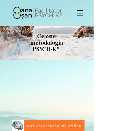
Ce este
metodologia
PSYCH-K®
Vezi cercetarea științifică