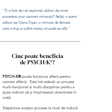
"Ți-a fost dor să explorezi alături de mine
povestea unor oameni minunați? Astăzi o avem
alături pe Oana Oșan, o minune de femeie
care e trup și suflet mereu oriunde se află."
Cine poate beneficia
de
PSYCH-K®?
PSYCH-K®
poate funcționa diferit pentru
oameni diferiți. Este într-adevăr un process
multi-funcțional și multi-disciplinar pentru a
ajuta indivizii să-și împlinească obiectivele în
viață.
Stăpânirea acestor procese la nivel de individ