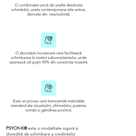
O combinație unică de unelte destinate
schimbării, unele contemporane alte antice,
derivate din neuroștiință.
O abordare inovatoare care facilitează
schimbarea la nivelul subconștientului, unde
operează cel puțin 95% din conștiința noastră.
Este un proces care transcende metodele
standard ale vizualizării, afirmațiilor, puterea
voinței și gândirea pozitivă.
PSYCH-K®
este o modalitate sigură și
dovedită de schimbare a credințelor