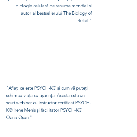
biologie celulară de renume mondial și
autor al bestsellerului The Biology of
Belief."
"Aflați ce este PSYCH-K® și cum vă puteți
schimba viața cu ușurință. Acesta este un
scurt webinar cu instructor certificat PSYCH-
K® Irene Menis și facilitator PSYCH-K®
Oana Oșan."