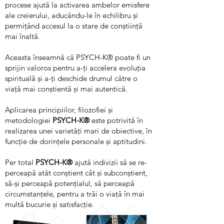
procese ajută la activarea ambelor emisfere
ale creierului, aducându-le în echilibru și
permițând accesul la o stare de conștiință
mai înaltă.
Aceasta înseamnă că PSYCH-K® poate fi un
sprijin valoros pentru a-ți accelera evoluția
spirituală și a-ți deschide drumul către o
viață mai conștientă și mai autentică.
Aplicarea principiilor, filozofiei și
metodologiei
PSYCH-K®
este potrivită în
realizarea unei varietăți mari de obiective, în
funcție de dorințele personale și aptitudini.
Per total
PSYCH-K®
ajută indivizii să se re-
perceapă atât conștient cât și subconștient,
să-și perceapă potențialul, să perceapă
circumstanțele, pentru a trăi o viață în mai
multă bucurie și satisfacție.