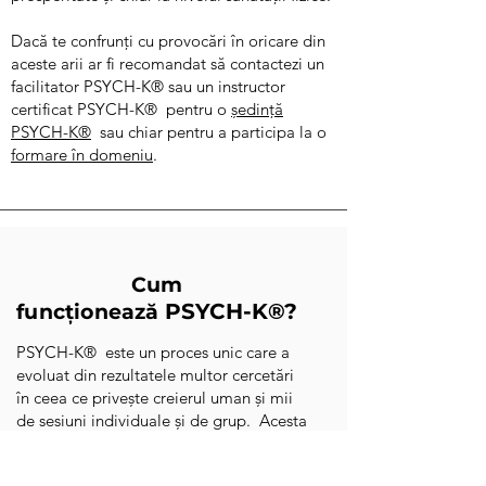
Dacă te confrunți cu provocări în oricare din
aceste arii ar fi recomandat să contactezi un
facilitator PSYCH-K® sau un instructor
certificat PSYCH-K® pentru o
ședință
PSYCH-K®
sau chiar pentru a participa la o
formare în domeniu
.
Cum
PSYCH-K®?
funcționează
PSYCH-K® este un proces unic care a
evoluat din rezultatele multor cercetări
în ceea ce privește creierul uman și mii
de sesiuni individuale și de grup. Acesta
creează o Stare receptivă de Creier întreg
care reduce dramatic rezistența nedorită