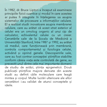
În 1982, dr. Bruce Lipton a început să examineze
principiile fizicii cuantice și modul în care acestea
ar putea fi integrate în înțelegerea sa asupra
sistemelor de procesare a informațiilor celulare.
El a realizat studii inovatoare asupra membranei
celulare, care au arătat că acest strat exterior al
celulei era un omolog organic al unui cip de
calculator, echivalentul celulei cu un creier.
Cercetările sale de la Școala de Medicină a
Universității Stanford, între 1987 și 1992, au arătat
că mediul, care funcționează prin membrană,
controla comportamentul și fiziologia celulei,
activând și oprind genele. Descoperirile sale,
care au fost contrar concepției științifice stabilite
conform căreia viața este controlată de gene, au
prevestit unul dintre cele mai importante domenii
de studiu de astăzi, știința epigeneticii. Două
publicații științifice majore derivate din aceste
studii au definit căile moleculare care leagă
mintea și corpul. Multe lucrări ulterioare ale altor
cercetători i-au validat de atunci conceptele și
ideile.