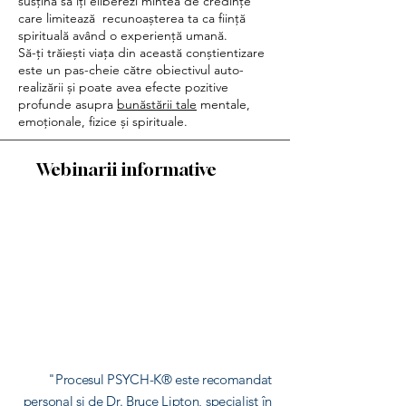
susțină să îți eliberezi mintea de credințe
care limitează recunoașterea ta ca ființă
spirituală având o experiență umană.
Să-ți trăiești viața din această conștientizare
este un pas-cheie către obiectivul auto-
realizării și poate avea efecte pozitive
profunde asupra
bunăstării tale
mentale,
emoționale, fizice și spirituale.
Webinarii informative
"Procesul PSYCH-K® este recomandat
personal și de Dr. Bruce Lipton, specialist în