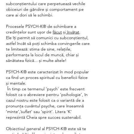
subconștientului care perpetuează vechile
obiceiuri de gândire și comportament pe
care ai dori să le schimbi.
Procesele PSYCH-K® de schimbare a
credințelor sunt ușor de
făcut
și
învățat
.
Ele îți permit să comunici cu subconștientul,
astfel încât să poți schimba convingerile care
te limitează: stima de sine, relațiile,
performanța la locul de muncă, chiar și
sănătatea fizică... și multe altele!
PSYCH-K® este caracterizat în mod popular
ca find un proces spiritual cu beneficii fizice
și mentale.
În timp ce termenul ‘psych’ este frecvent
folosit ca o abreviere pentru ‘psihologie’, în
cazul nostru este folosit ca o variantă de a
pronunța cuvântul psyche, care înseamnă
‘minte’,’suflet’ sau ‘spirit’. Litera ‘K’
reprezintă Cheia spre succes sustenabil.
Obiectivul general al PSYCH-K® este să te