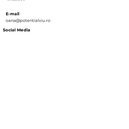
E-mail
oana@potentialviu.ro
Social Media
Cum să mă adresez ție?
Adresa ta de e-mail
Pe scurt, despre ce e vorba
Mesajul tău