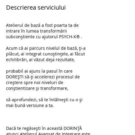
Descrierea serviciului
Atelierul de bază a fost poarta ta de
intrare în lumea transformării
subconștiente cu ajutorul PSYCH-K® .
Acum că ai parcurs nivelul de bază, ți-a
plăcut, ai integrat cunoștințele, ai făcut
echilibrări, ai văzut deja rezultate,
probabil ai ajuns la pasul în care
DOREȘTI să-ți accelerezi procesul de
creștere spre noi niveluri de
conștientizare și transformare,
să aprofundezi, să te întâlnești cu o și
mai bună versiune a ta.
Dacă te regăsești în această DORINȚĂ
atunci Atelierul Avansat de Integrare este