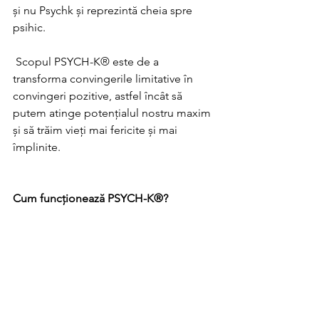
și nu Psychk și reprezintă cheia spre 
psihic.
 Scopul PSYCH-K® este de a 
transforma convingerile limitative în 
convingeri pozitive, astfel încât să 
putem atinge potențialul nostru maxim 
și să trăim vieți mai fericite și mai 
împlinite.
Cum funcționează PSYCH-K®?