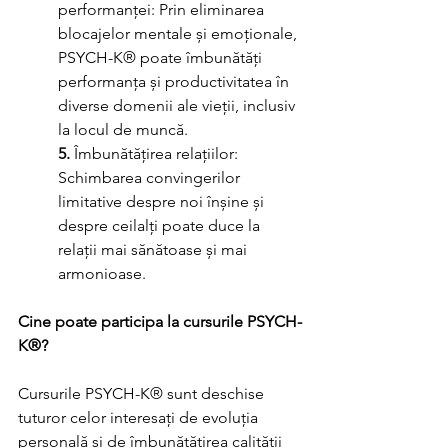
performanței: Prin eliminarea 
blocajelor mentale și emoționale, 
PSYCH-K® poate îmbunătăți 
performanța și productivitatea în 
diverse domenii ale vieții, inclusiv 
la locul de muncă.
5. 
Îmbunătățirea relațiilor: 
Schimbarea convingerilor 
limitative despre noi înșine și 
despre ceilalți poate duce la 
relații mai sănătoase și mai 
armonioase.
Cine poate participa la cursurile PSYCH-
K®?
Cursurile PSYCH-K® sunt deschise 
tuturor celor interesați de evoluția 
personală și de îmbunătățirea calității 