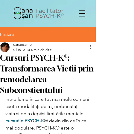
Postare
oanaosanro
5 iun. 2024
4 min de citit
Cursuri PSYCH-K®:
Transformarea Vietii prin
remodelarea
Subconstientului
Într-o lume în care tot mai mulți oameni 
caută modalități de a-și îmbunătăți 
viața și de a depăși limitările mentale, 
cursurile PSYCH-K
® devin din ce în ce 
mai populare. PSYCH-K® este o 