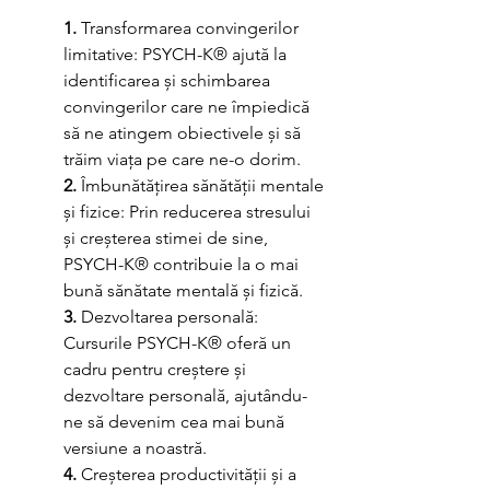
1.
 Transformarea convingerilor 
limitative: PSYCH-K® ajută la 
identificarea și schimbarea 
convingerilor care ne împiedică 
să ne atingem obiectivele și să 
trăim viața pe care ne-o dorim.
2. 
Îmbunătățirea sănătății mentale 
și fizice: Prin reducerea stresului 
și creșterea stimei de sine, 
PSYCH-K® contribuie la o mai 
bună sănătate mentală și fizică.
3.
 Dezvoltarea personală: 
Cursurile PSYCH-K® oferă un 
cadru pentru creștere și 
dezvoltare personală, ajutându-
ne să devenim cea mai bună 
versiune a noastră.
4.
 Creșterea productivității și a 