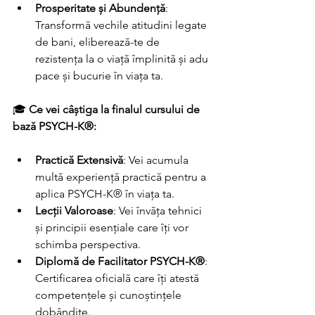
Prosperitate și Abundență
: 
Transformă vechile atitudini legate 
de bani, eliberează-te de 
rezistența la o viață împlinită și adu 
pace și bucurie în viața ta.
🎓 
Ce vei câștiga la finalul cursului de 
bază PSYCH-K®:
Practică Extensivă
: Vei acumula 
multă experiență practică pentru a 
aplica PSYCH-K® în viața ta.
Lecții Valoroase
: Vei învăța tehnici 
și principii esențiale care îți vor 
schimba perspectiva.
Diplomă de Facilitator PSYCH-K®
: 
Certificarea oficială care îți atestă 
competențele și cunoștințele 
dobândite.