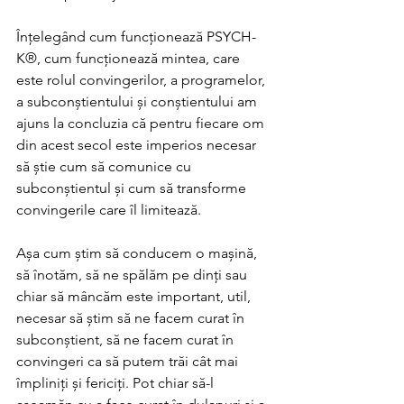
Înțelegând cum funcționează PSYCH-
K®, cum funcționează mintea, care 
este rolul convingerilor, a programelor, 
a subconștientului și conștientului am 
ajuns la concluzia că pentru fiecare om 
din acest secol este imperios necesar 
să știe cum să comunice cu 
subconștientul și cum să transforme 
convingerile care îl limitează. 
Așa cum știm să conducem o mașină, 
să înotăm, să ne spălăm pe dinți sau 
chiar să mâncăm este important, util, 
necesar să știm să ne facem curat în 
subconștient, să ne facem curat în 
convingeri ca să putem trăi cât mai 
împliniți și fericiți. Pot chiar să-l 