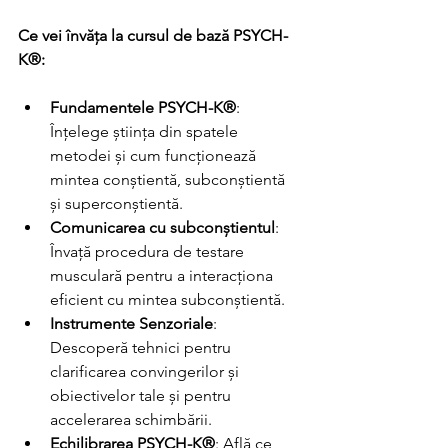
Ce vei învăța la cursul de bază PSYCH-
K®:
Fundamentele PSYCH-K®
: 
Înțelege știința din spatele 
metodei și cum funcționează 
mintea conștientă, subconștientă 
și superconștientă.
Comunicarea cu subconștientul
: 
Învață procedura de testare 
musculară pentru a interacționa 
eficient cu mintea subconștientă.
Instrumente Senzoriale
: 
Descoperă tehnici pentru 
clarificarea convingerilor și 
obiectivelor tale și pentru 
accelerarea schimbării.
Echilibrarea PSYCH-K®
: Află ce 