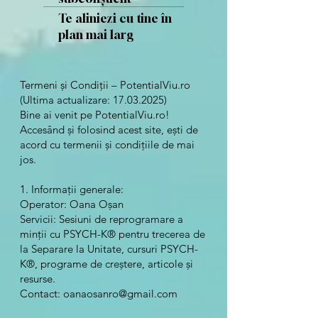
Te aliniezi cu tine în
plan mai larg
Termeni și Condiții – PotentialViu.ro
(Ultima actualizare:
17.03.2025)
Bine ai venit pe PotentialViu.ro!
Accesând și folosind acest site, ești de
acord cu termenii și condițiile de mai
jos.
1. Informații generale:
Operator: Oana Oșan
Servicii: Sesiuni de reprogramare a
minții cu PSYCH-K® pentru trecerea de
la Separare la Unitate, cursuri PSYCH-
K®, programe de creștere, articole și
resurse.
Contact:
oanaosanro@gmail.com