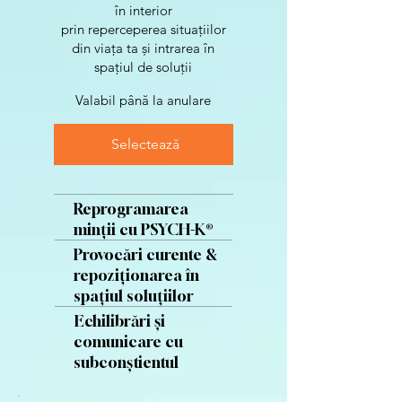
în interior
prin reperceperea situațiilor
din viața ta și intrarea în
spațiul de soluții
Valabil până la anulare
Selectează
Reprogramarea
minții cu PSYCH-K®
Provocări curente &
repoziționarea în
spațiul soluțiilor
Echilibrări și
comunicare cu
subconștientul