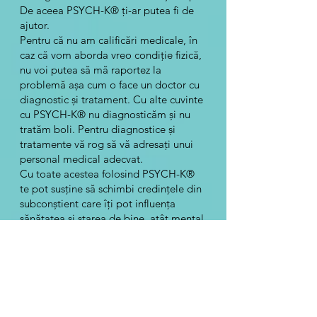
De aceea PSYCH-K® ți-ar putea fi de
ajutor.
Pentru că nu am calificări medicale, în
caz că vom aborda vreo condiție fizică,
nu voi putea să mă raportez la
problemă așa cum o face un doctor cu
diagnostic și tratament. Cu alte cuvinte
cu PSYCH-K® nu diagnosticăm și nu
tratăm boli. Pentru diagnostice și
tratamente vă rog să vă adresați unui
personal medical adecvat.
Cu toate acestea folosind PSYCH-K®
te pot susține să schimbi credințele din
subconștient care îți pot influența
sănătatea și starea de bine, atât mental
cât și fizic. Uneori o condiție fizică se
îmbunătățește radical doar folosind
PSYCH-K®. Acesta e și motivul pentru
care lucrez cu acest instrument.
Participând la ședințele PSYCH-K® pe
care le facilitez prin portalul Potențial