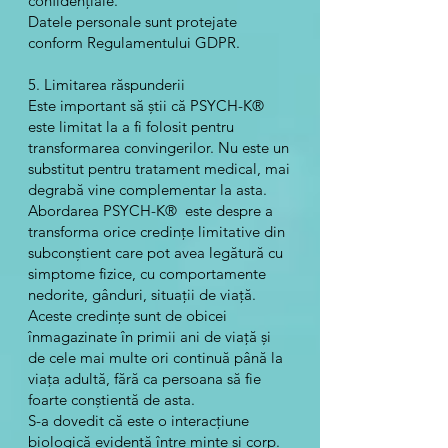
confidențiale.
Datele personale sunt protejate
conform Regulamentului GDPR.
5. Limitarea răspunderii
Este important să știi că PSYCH-K®
este limitat la a fi folosit pentru
transformarea convingerilor. Nu este un
substitut pentru tratament medical, mai
degrabă vine complementar la asta.
Abordarea PSYCH-K® este despre a
transforma orice credințe limitative din
subconștient care pot avea legătură cu
simptome fizice, cu comportamente
nedorite, gânduri, situații de viață.
Aceste credințe sunt de obicei
înmagazinate în primii ani de viață și
de cele mai multe ori continuă până la
viața adultă, fără ca persoana să fie
foarte conștientă de asta.
S-a dovedit că este o interacțiune
biologică evidentă între minte și corp.