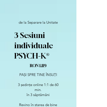
de la Separare la Unitate
3 Sesiuni
individuale
PSYCH-K®️
1.119 RON
RON
1.119
PAȘI SPRE TINE ÎNSUȚI
3 ședințe online 1:1 de 60
min.
în 3 săptămâni
Revino în starea de bine