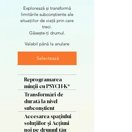
Explorează și transformă
limitările subconștiente ale
situațiilor de viață prin care
treci.
Găsește-ți drumul.
Valabil până la anulare
Selectează
Reprogramarea
minții cu PSYCH-K®
Transformări de
durată la nivel
subconștient
Accesarea spațiului
soluțiilor și Acțiuni
noi pe drumul tău