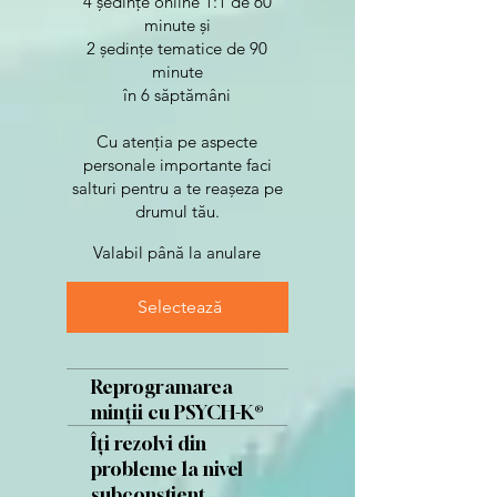
4 ședințe online 1:1 de 60
minute și
2 ședințe tematice de 90
minute
în 6 săptămâni
Cu atenția pe aspecte
personale importante faci
salturi pentru a te reașeza pe
drumul tău.
Valabil până la anulare
Selectează
Reprogramarea
minții cu PSYCH-K®
Îți rezolvi din
probleme la nivel
subconștient