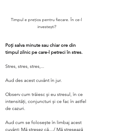
Timpul e prețios pentru fiecare. În ce-l 
investești?
Poți salva minute sau chiar ore din 
timpul zilnic pe care-l petreci în stres.
Stres, stres, stres,...
Aud des acest cuvânt în jur.
Observ cum trăiesc și eu stresul, în ce 
intensități, conjuncturi și ce fac în astfel 
de cazuri.
Aud cum se folosește în limbaj acest 
cuvânt: Mă stresez că..../ Mă stresează 