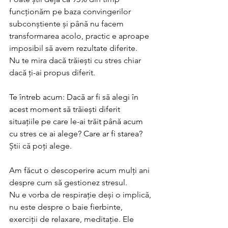
funcționăm pe baza convingerilor 
subconștiente și până nu facem 
transformarea acolo, practic e aproape 
imposibil să avem rezultate diferite.
Nu te mira dacă trăiești cu stres chiar 
dacă ți-ai propus diferit.
Te întreb acum: Dacă ar fi să alegi în 
acest moment să trăiești diferit 
situațiile pe care le-ai trăit până acum 
cu stres ce ai alege? Care ar fi starea?
Știi că poți alege.
Am făcut o descoperire acum mulți ani 
despre cum să gestionez stresul.
Nu e vorba de respirație deși o implică, 
nu este despre o baie fierbinte, 
exerciții de relaxare, meditație. Ele 