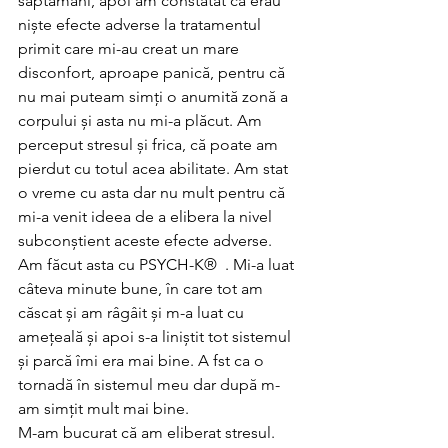
săptămâni, apoi am constatat că erau 
niște efecte adverse la tratamentul 
primit care mi-au creat un mare 
disconfort, aproape panică, pentru că 
nu mai puteam simți o anumită zonă a 
corpului și asta nu mi-a plăcut. Am 
perceput stresul și frica, că poate am 
pierdut cu totul acea abilitate. Am stat 
o vreme cu asta dar nu mult pentru că 
mi-a venit ideea de a elibera la nivel 
subconștient aceste efecte adverse. 
Am făcut asta cu PSYCH-K®  . Mi-a luat 
câteva minute bune, în care tot am 
căscat și am râgâit și m-a luat cu 
amețeală și apoi s-a liniștit tot sistemul 
și parcă îmi era mai bine. A fst ca o 
tornadă în sistemul meu dar după m-
am simțit mult mai bine.
M-am bucurat că am eliberat stresul. 