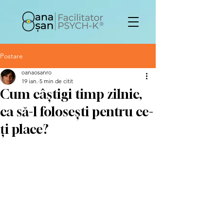
Postare
oanaosanro
19 ian.
5 min de citit
Cum câștigi timp zilnic,
ca să-l folosești pentru ce-
ți place?