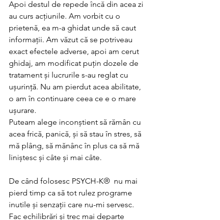
Apoi destul de repede încă din acea zi 
au curs acțiunile. Am vorbit cu o 
prietenă, ea m-a ghidat unde să caut 
informații. Am văzut că se potriveau 
exact efectele adverse, apoi am cerut 
ghidaj, am modificat puțin dozele de 
tratament și lucrurile s-au reglat cu 
ușurință. Nu am pierdut acea abilitate, 
o am în continuare ceea ce e o mare 
ușurare.
Puteam alege inconștient să rămân cu 
acea frică, panică, și să stau în stres, să 
mă plâng, să mănânc în plus ca să mă 
liniștesc și câte și mai câte.
De când folosesc PSYCH-K®  nu mai 
pierd timp ca să tot rulez programe 
inutile și senzații care nu-mi servesc. 
Fac echilibrări și trec mai departe 