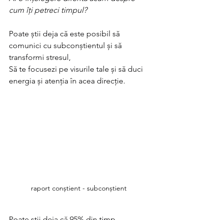
cum îți petreci timpul?
Poate știi deja că este posibil să 
comunici cu subconștientul și să
transformi stresul,
Să te focusezi pe visurile tale și să duci 
energia și atenția în acea direcție.
raport conștient - subconștient
Poate știi deja că 95% din timp 