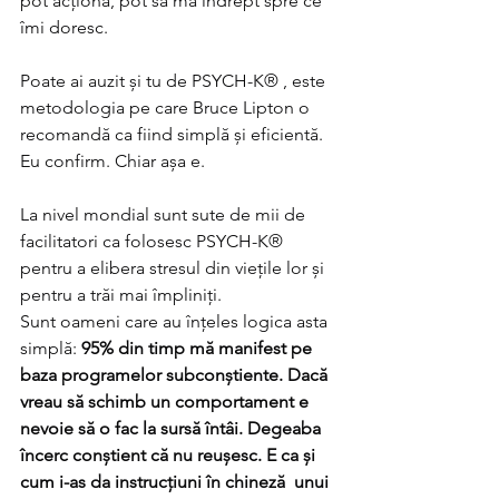
pot acționa, pot să mă îndrept spre ce 
îmi doresc.
Poate ai auzit și tu de PSYCH-K® , este 
metodologia pe care Bruce Lipton o 
recomandă ca fiind simplă și eficientă.
Eu confirm. Chiar așa e.
La nivel mondial sunt sute de mii de 
facilitatori ca folosesc PSYCH-K® 
pentru a elibera stresul din viețile lor și 
pentru a trăi mai împliniți. 
Sunt oameni care au înțeles logica asta 
simplă: 
95% din timp mă manifest pe 
baza programelor subconștiente. Dacă 
vreau să schimb un comportament e 
nevoie să o fac la sursă întâi. Degeaba 
încerc conștient că nu reușesc. E ca și 
cum i-as da instrucțiuni în chineză  unui 