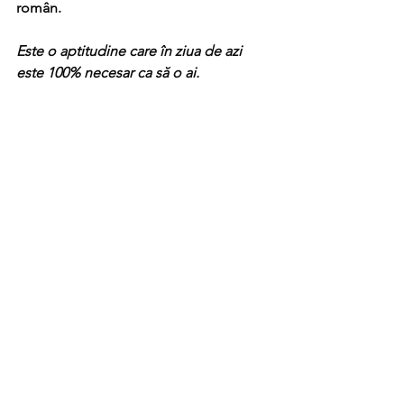
român.
Este o aptitudine care în ziua de azi 
este 100% necesar ca să o ai.
Dacă are sens pentru tine tot ce am 
spus și vrei să ai această aptitudine îți 
arăt detaliile și beneficiile esențiale 
care te ajută să salvezi timp ca să-l 
folosești pentru ce îți place :
curs de bază PSYCH-K®  