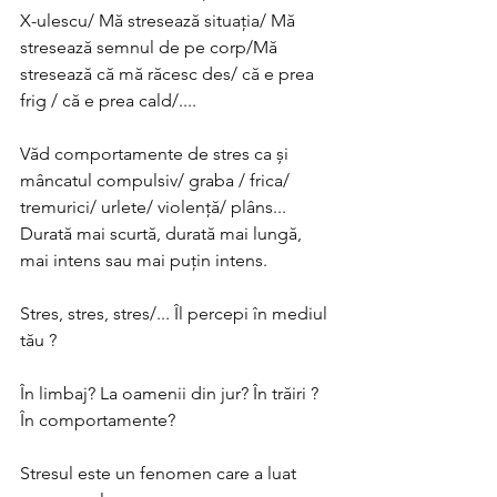
X-ulescu/ Mă stresează situația/ Mă 
stresează semnul de pe corp/Mă 
stresează că mă răcesc des/ că e prea 
frig / că e prea cald/....
Văd comportamente de stres ca și 
mâncatul compulsiv/ graba / frica/ 
tremurici/ urlete/ violență/ plâns...
Durată mai scurtă, durată mai lungă, 
mai intens sau mai puțin intens.
Stres, stres, stres/... Îl percepi în mediul 
tău ?
În limbaj? La oamenii din jur? În trăiri ? 
În comportamente?
Stresul este un fenomen care a luat 